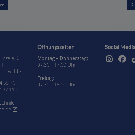
er
Öffnungszeiten
Social Medi
inze e.K.
Montag – Donnerstag:
11
07:30 – 17:00 Uhr
eienwalde
Freitag:
4 55 76
07:30 – 15:00 Uhr
9537 110
echnik-
ne.de