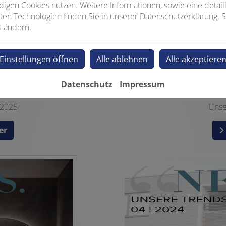
igen Cookies nutzen. Weitere Informationen, sowie eine detaill
ten Technologien finden Sie in unserer Datenschutzerklärung. S
t ändern.
Einstellungen öffnen
Alle ablehnen
Alle akzeptiere
Datenschutz
Impressum
 2025
Unse
er