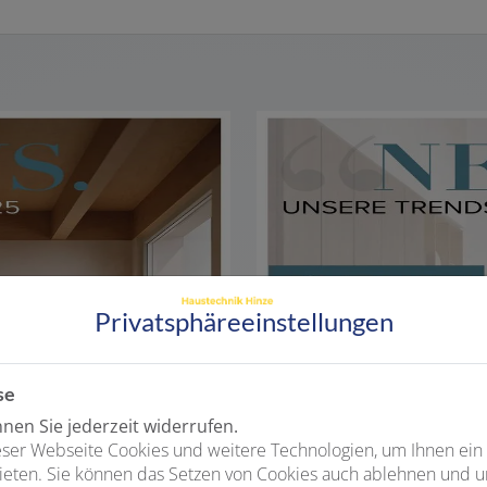
Privatsphäre­einstellungen
se
en Sie jederzeit widerrufen.
ser Webseite Cookies und weitere Technologien, um Ihnen ein
ieten. Sie können das Setzen von Cookies auch ablehnen und un