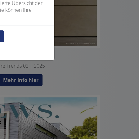
ierte Übersicht der
ie können Ihre
n
News
re Trends 02 | 2025
Mehr Info hier