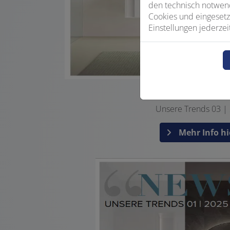
den technisch notwend
Cookies und eingesetz
Einstellungen jederzei
News
Unsere Trends 03 |
Mehr Info hi